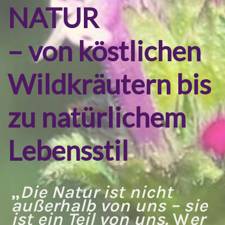
NATUR
– von köstlichen
Wildkräutern bis
zu natürlichem
Lebensstil
„
Die Natur ist nicht
außerhalb von uns – sie
ist ein Teil von uns.
W
er