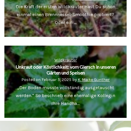
Die Kraft der ersten Wildkräuter Hast Du schon
einmal einen Brennnessel-Smoothie probiert?
Oder ein …
Wildkräuter
Unkraut oder Köstlichkeit: vom Giersch in unseren
Gärten und Speisen
Posted on
Februar 5, 2025
by
K. Maike Günther
„Der Boden musste vollständig ausgetauscht
werden.“ So beschrieb eine ehemalige Kollegin
Ihre Handha…